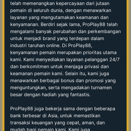
telah memenangkan kepercayaan dari jutaan
pemain di seluruh dunia, dengan menawarkan
layanan yang mengutamakan keamanan dan
kenyamanan. Berdiri sejak lama, ProPlay88 telah
mengalami banyak perubahan dan perkembangan
untuk menjadi brand yang terdepan dalam
industri taruhan online. Di ProPlay88,
kenyamanan pemain merupakan prioritas utama
kami. Kami menyediakan layanan pelanggan 24/7
dan berkomitmen untuk menjaga privasi dan
keamanan pemain kami. Selain itu, kami juga
menawarkan berbagai bonus dan promosi yang
menguntungkan, serta mengadakan turnamen
besar dengan hadiah yang fantastis.
ProPlay88 juga bekerja sama dengan beberapa
bank terbesar di Asia, untuk memastikan
transaksi keuangan yang cepat, aman, dan
mudah bagi pemain kami. Kami juga