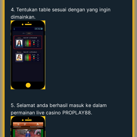
4. Tentukan table sesuai dengan yang ingin
dimainkan.
5. Selamat anda berhasil masuk ke dalam
permainan live casino PROPLAY88.