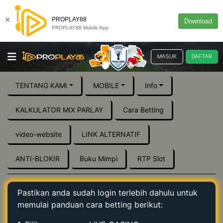
×
PROPLAY88
Download
PROPLAY88 Mobile App
MASUK
DAFTAR
TENTANG KAMI
MOBILE
Info
KALKULATOR MIX PARLAY
Cara Betting
video-website
LINK ALTERNATIF
ANTI-BLOKIR
Buku Mimpi
RTP Slot
Pastikan anda sudah login terlebih dahulu untuk
memulai panduan cara betting berikut: