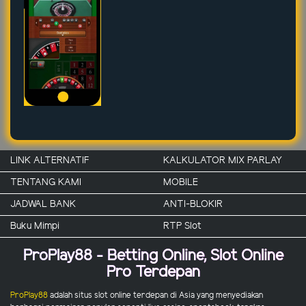
LINK ALTERNATIF
KALKULATOR MIX PARLAY
TENTANG KAMI
MOBILE
JADWAL BANK
ANTI-BLOKIR
Buku Mimpi
RTP Slot
ProPlay88 - Betting Online, Slot Online
Pro Terdepan
ProPlay88
adalah situs slot online terdepan di Asia yang menyediakan