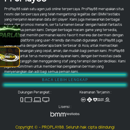
ProPlay88 salah satu agen judi online terpercaya. ProPlay88 merupakan situs
resmi dan terpercaya yang telah mengantongi legalitas dari BMM testlabs
yang menjamin keamanan data diri player. Kami juga menawarkan berbagai
bonus dan promosi menarik, serta turnamen besar dengan hadiah fantastis
untuk semua pemain kami. Dengan berbagai macam game yang tersedia,
pemain dapat memilih permainan kasino favorit mereka dan bermain dengan
nyaman di platform yang user-friendly dan mudah digunakan. ProPlay88 juga
bekerja sama dengan beberapa bank terbesar di Asia, untuk memastikan
transaksi keuangan yang cepat, aman, dan mudah bagi pemain kami. ProPlay88
berusaha untuk terus meningkatkan layanan kami, dengan berinvestasi pada
teknologi canggih dan menggandeng staf yang terampil dan berdedikasi. Kami
juga berkomitmen untuk memberikan pengalaman bermain yang
menyenangkan dan adil bagi semua pemain kami.
BACA LEBIH LENGKAP
Dukungan Perangkat :
Keamanan Terjamin :
Lisensi :
Copyright © - PROPLAY88. Seluruh hak cipta dilindungi