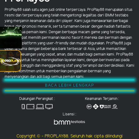
ProPlay88 salah satu agen judi online terpercaya. ProPlay88 merupakan situs
resmi dan terpercaya yang telah mengantongi legalitas dari BMM testlabs
yang menjamin keamanan data diri player. Kami juga menawarkan berbagai
bonus dan promosi menarik, serta turnamen besar dengan hadiah fantastis
untuk semua pemain kami. Dengan berbagai macam game yang tersedia,
pemain dapat memilih permainan kasino favorit mereka dan bermain dengan
nyaman di platform yang user-friendly dan mudah digunakan. ProPlay88 juga
bekerja sama dengan beberapa bank terbesar di Asia, untuk memastikan
transaksi keuangan yang cepat, aman, dan mudah bagi pemain kami. ProPlay88
berusaha untuk terus meningkatkan layanan kami, dengan berinvestasi pada
teknologi canggih dan menggandeng staf yang terampil dan berdedikasi. Kami
juga berkomitmen untuk memberikan pengalaman bermain yang
menyenangkan dan adil bagi semua pemain kami.
BACA LEBIH LENGKAP
Dukungan Perangkat :
Keamanan Terjamin :
Lisensi :
Copyright © - PROPLAY88. Seluruh hak cipta dilindungi