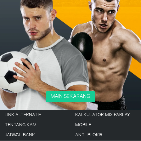
MAIN SEKARANG
LINK ALTERNATIF
KALKULATOR MIX PARLAY
TENTANG KAMI
MOBILE
JADWAL BANK
ANTI-BLOKIR